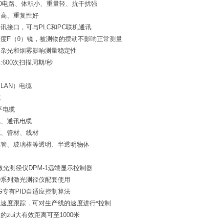
D电路、体积小、重量轻、抗干扰强
度高、重复性好
5通讯接口，可与PLC和PC联机通讯
度F（θ）镜，被测物的摆动不影响正常测量
界杂光和烟雾影响测量稳定性
:600次扫描周期/秒
：
LAN）电缆
缆
平电缆
缆、通讯电缆
缆、管材、线材
璃管、玻璃棒等透明、半透明物体
25激光测径仪DPM-1远端显示控制器
D系列激光测径仪配套使用
G专有PID自适应控制算法
速度跟踪，可对生产线的速度进行*控制
的zui大有效距离可至1000米