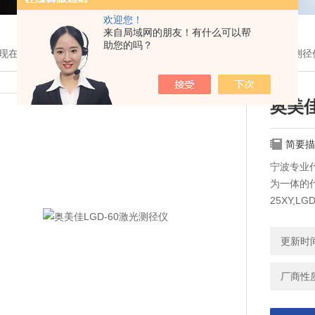
欢迎您！
来自局域网的朋友！有什么可以帮
助您的吗？
现在的位置：
首页
>
产品展示
> >
激光测径仪
> 奥美佳LGD-60激光测径
奥美佳
简要描
宁波专业
为一体的代理
25XY,LG
欢迎广大用
更新时间：
厂商性