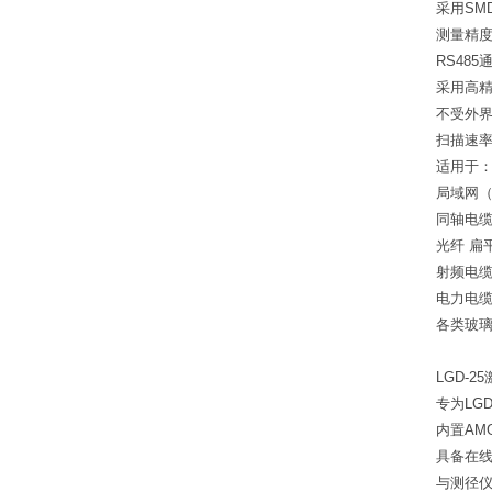
采用SM
测量精
RS48
采用高精
不受外
扫描速率
适用于
局域网（
同轴电
光纤 扁
射频电
电力电
各类玻
LGD-
专为LG
内置AM
具备在线
与测径仪