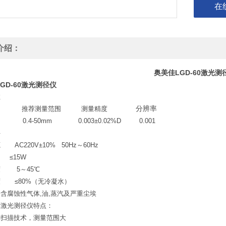
在
介绍：
奥美佳LGD-60激光测
GD-60激光测径仪
数
号 推荐测量范围 测量精度
分辨率
-60 0.4-50mm
0.003±0.02%D
0.001
件
AC220V±10% 50Hz～60Hz
 ≤15W
度 5～45℃
 ≤80%（无冷凝水）
不含腐蚀性
气体,油,蒸汽及严重尘埃
列激光测径仪特点：
光扫描技术，测量范围大