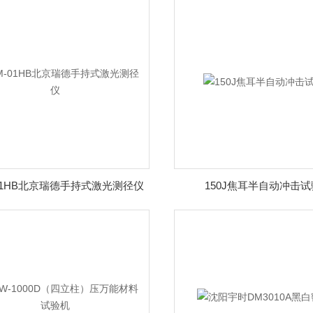
-01HB北京瑞德手持式激光测径仪
150J焦耳半自动冲击