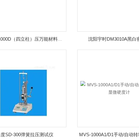
沈阳宇时DM3010A黑白
WEW-1000D（四立柱）压万能材料试验机
度SD-300弹簧拉压测试仪