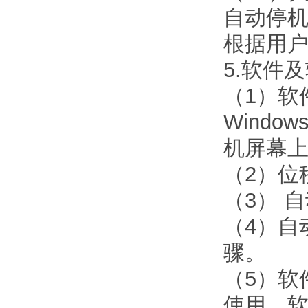
自动停
根据用
5.软件
（1）软件
Wind
机屏幕
（2）位
（3） 
（4）自
骤。
（5）软
使用。