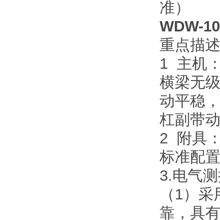
准）
WDW-
重点描
1 主机
横梁无
动平稳
杠副带
2 附具
标准配
3.电气
（1）采
靠，具