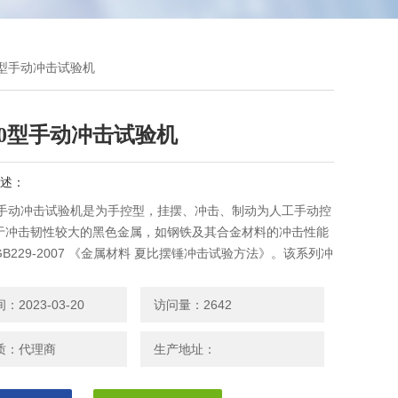
00型手动冲击试验机
300型手动冲击试验机
述：
00型手动冲击试验机是为手控型，挂摆、冲击、制动为人工手动控
于冲击韧性较大的黑色金属，如钢铁及其合金材料的冲击性能
B229-2007 《金属材料 夏比摆锤冲击试验方法》。该系列冲
是冶金、锅炉压力容器、钢铁、钢管、五金、铸造、泵、阀
件、车船、机械制造、石油化工、航空航天及科研院校等部门
2023-03-20
访问量：2642
室的*理想冲击设备。
质：代理商
生产地址：