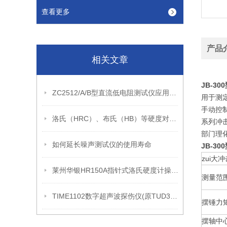
查看更多
产品
相关文章
JB-3
ZC2512/A/B型直流低电阻测试仪应用场景
用于测
手动控
洛氏（HRC）、布氏（HB）等硬度对照表
系列冲
部门理
如何延长噪声测试仪的使用寿命
JB-3
zui大
莱州华银HR150A指针式洛氏硬度计操作说明
测量范
TIME1102数字超声波探伤仪(原TUD310升级款)概述
摆锤力
摆轴中