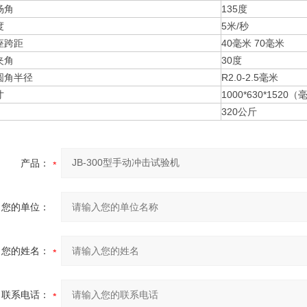
杨角
135度
度
5米/秒
座跨距
40毫米 70毫米
夹角
30度
圆角半径
R2.0-2.5毫米
寸
1000*630*1520
320公斤
产品：
您的单位：
您的姓名：
联系电话：