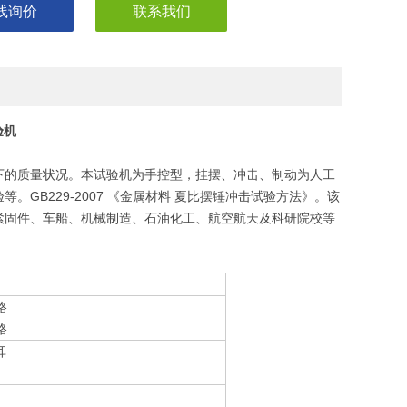
线询价
联系我们
验机
下的质量状况。本试验机为手控型，挂摆、冲击、制动为人工
GB229-2007 《金属材料 夏比摆锤冲击试验方法》。该
紧固件、车船、机械制造、石油化工、航空航天及科研院校等
格
格
耳