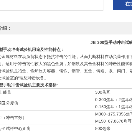
在
介绍：
JB-300型手动冲击试
00型手动冲击试验机用途及性能特点：
定金属材料在动负荷状态下抵抗冲击的性能，从而判断材料在动负荷作用
制。适用于冲击韧性较大的黑色金属，如钢铁及其合金材料的冲击性能试验等。
击试验机是冶金、锅炉压力容器、钢铁、钢管、五金、铸造、泵、阀门、
化试验室的*理想冲击设备。
00型手动冲击试验机主要技术指标:
冲击能量
300焦耳
0-300焦耳：2焦耳/
围及分度值
0-150焦耳：1焦耳/
M300=175.7356焦
矩（冲击常数）
M150=87.8678焦耳
心至试样中心距离
800毫米