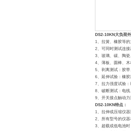
DS2-10KN
大负荷
1、拉簧、橡胶等的
2、可同时测试连
3、玻璃、碳、陶
4、薄板、圆棒、木
5、剥离测试：胶带
6、延伸试验：橡胶
7、拉力强度试验
8、破断测试：电
9、开关接点触动
DS2-10KN特点：
1、拉伸或压缩仪
2、所有型号的仪器
3、超载或低电池时