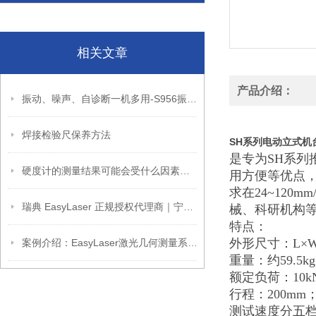
相关文章
产品介绍：
振动、噪声、自诊断一机多用-S956振动分析仪的技术参数与配置介绍
焊接检验尺保养方法
SH系列电动立式机台
是专为SH系
硬度计的测量结果可能会受什么因素的影响
用方便等优点
求在24~12
瑞典 EasyLaser 正规授权代理商｜宁波旗辰，一站式激光对中仪选型与解决方案
械、科研机构
特点：
外形尺寸：L×W×H
案例介绍：EasyLaser激光几何测量系统在水电站的应用
重量：约59.5k
额定负荷：10k
行程：200mm
测试速度分五档：2