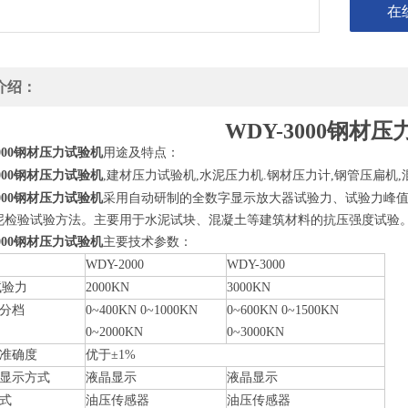
在
介绍：
WDY-3000
钢材压
00
钢材压力试验机
用途及特点：
钢材压力试验机
00
,建材压力试验机,水泥压力机.钢材压力计,钢管压扁机
钢材压力试验机
00
采用自动研制的全数字显示放大器试验力、试验力峰
泥检验试验方法。主要用于水泥试块、混凝土等建筑材料的抗压强度试验
00
钢材压力试验机
主要技术参数：
WDY-2000
WDY-3000
试验力
2000KN
3000KN
分档
0~400KN 0~1000KN
0~600KN 0~1500KN
0~2000KN
0~3000KN
准确度
优于±1%
显示方式
液晶显示
液晶显示
式
油压传感器
油压传感器