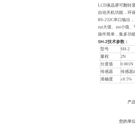
LCD液晶屏可翻转
自动关机功能，环保
RS-232C串口
zui大值、zui小
操作简单，集多功
SH-2技术参数：
型号
SH-2
量程
2N
分度值
0.001N
传感器
传感器
准确度
±0.5%
产
您的单