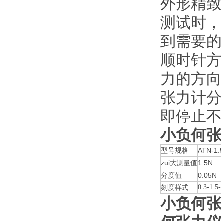
外形精
测试时
到需要
顺时针
力的方
张力计分
即停止
小负何张力
型号规格
ATN-1.
zui大测量值
1.5N
分度值
0.05N
刻度样式
0.3-1.5
小负何张力