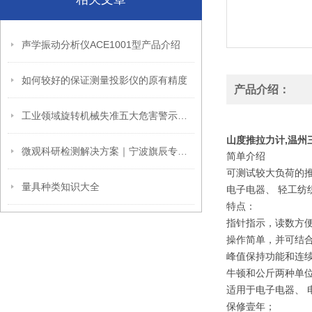
声学振动分析仪ACE1001型产品介绍
如何较好的保证测量投影仪的原有精度
产品介绍：
工业领域旋转机械失准五大危害警示！激光对中仪XT770助精准对中
山度推拉力计,温州三
微观科研检测解决方案｜宁波旗辰专业扫描电镜一站式配套服务
简单介绍
可测试较大负荷的
量具种类知识大全
电子电器、 轻工
特点：
指针指示，读数方
操作简单，并可结
峰值保持功能和连
牛顿和公斤两种单
适用于电子电器、
保修壹年；