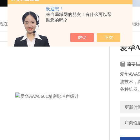
欢迎您！
来自局域网的朋友！有什么可以帮
助您的吗？
现在的位置：
首页
>
产品展示
> >
声级计
> 爱华AWA5661精密脉冲声级
爱华A
简要描
爱华AWA
波技术，
各种机器
动保护、
更新时间：
厂商性