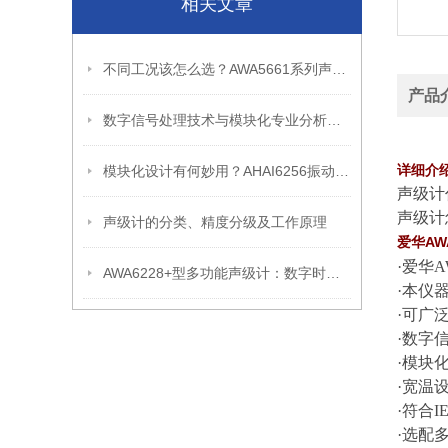
相关文章
不同工况该怎么选？AWA5661系列声级计型号参数选型指南
产品
数字信号处理技术与模块化专业分析仪器-AHAI3002-2AV产品介绍
详细介
模块化设计有何妙用？AHAI6256振动分析仪工作原理解析
声级计
声级计
声级计的分类、精度分级及工作原理
爱华AW
·爱华
AWA6228+型多功能声级计：数字时代的噪声测量革新
·本仪
·可广
·数字
·模块
·宽温
·符合IE
·选配