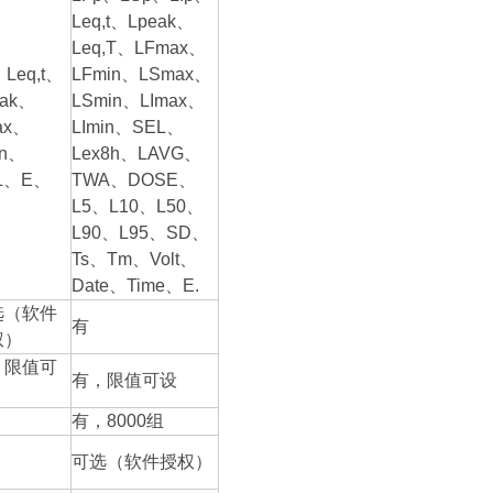
Leq,t、Lpeak、
Leq,T、LFmax、
、Leq,t、
LFmin、LSmax、
eak、
LSmin、LImax、
ax、
LImin、SEL、
in、
Lex8h、LAVG、
L、E、
TWA、DOSE、
L5、L10、L50、
L90、L95、SD、
Ts、Tm、Volt、
Date、Time、E.
选（软件
有
权）
，限值可
有，限值可设
有，8000组
可选（软件授权）