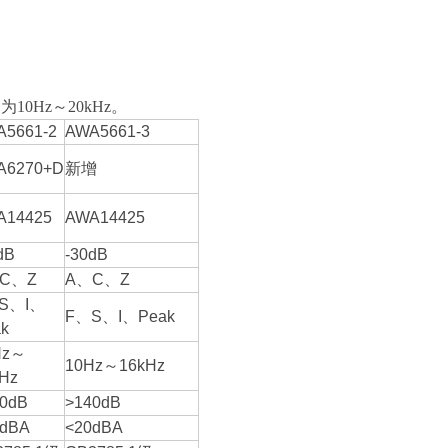
0Hz～20kHz。
A5661-2
AWA5661-3
A6270+D
新增
A14425
AWA14425
dB
-30dB
C、Z
A、C、Z
S、I、
F、S、I、Peak
k
Hz～
10Hz～16kHz
Hz
0dB
>140dB
0dBA
<20dBA