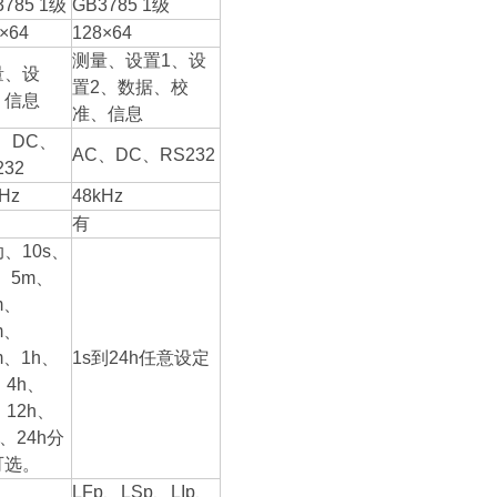
3785 1级
GB3785 1级
×64
128×64
测量、设置1、设
量、设
置2、数据、校
、信息
准、信息
、DC、
AC、DC、RS232
232
Hz
48kHz
有
、10s、
、5m、
m、
m、
m、1h、
1s到24h任意设定
、4h、
、12h、
h、24h分
可选。
LFp、LSp、LIp、