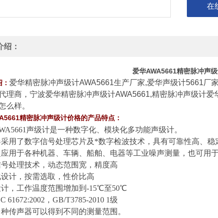
在
介绍：
爱华AWA5661精密脉冲声
爱华精密脉冲声级计AWA5661生产厂家,爱华声级计5661厂家
绍：
代理商，宁波爱华精密脉冲声级计AWA5661,精密脉冲声级计爱华A
怎么样。
A5661精密脉冲声级计
的产品特点：
价格
AWA5661声级计是一种数字化、模块化多功能声级计。
器采用了数字信号处理芯片及*数字检波技术，具有可靠性高、稳
泛应用于各种机器、车辆、船舶、电器等工业噪声测量，也可用
信号处理技术，动态范围宽，精度高
化设计，按需选取，性价比高
设计，工作温度范围增加到-15℃至50℃
C 61672:2002，GB/T3785-2010 1级
多种传声器可以得到不同的测量范围。