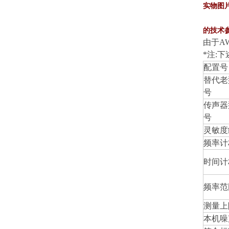
实物图
的
技术
由于A
*注:
配置号
替代老
号
传声器
号
灵敏度
频率计
时间计
频率范
测量上
本机噪