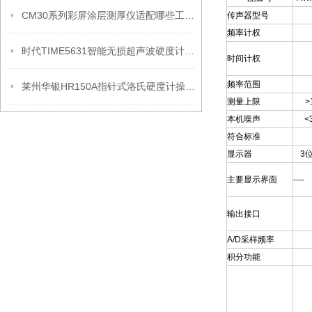
CM30系列彩屏涂层测厚仪适配哪些工业检测领域？
传声器型号
频率计权
时代TIME5631智能无损超声波硬度计的详细介绍
时间计权
频率范围
莱州华银HR150A指针式洛氏硬度计操作说明
测量上限
>
本机噪声
<
符合标准
显示器
3
主要显示界面
----
输出接口
A/D
采样频率
积分功能