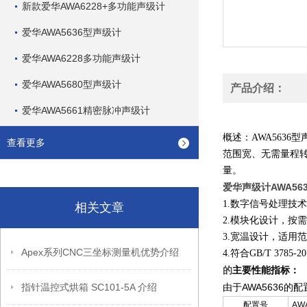
新款爱华AWA6228+多功能声级计
爱华AWA5636型声级计
爱华AWA6228多功能声级计
爱华AWA5680型声级计
产品介绍：
爱华AWA5661精密脉冲声级计
概述：AWA563
查看更多
范围宽、无需量程
量。
爱华声级计AWA56
1.
数字信号处理技术
相关文章
2.模块化设计，按
3.宽温设计，适用
Apex系列CNC三坐标测量机优势介绍
4.符合GB/T 3785-2
的
主要性能指标：
指针温控式烘箱 SC101-5A 介绍
AWA5636
由于
的配
配置号
AWA