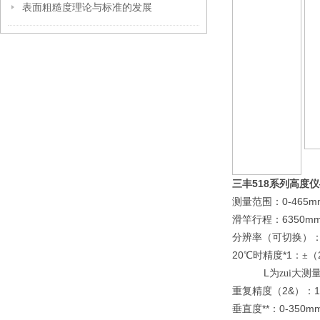
表面粗糙度理论与标准的发展
三丰518系列高度
0-465m
测量范围：
6350m
滑竿行程：
分辨率（可切换）
20
*1
℃
时精度
：±（
L
为zui大测
2&
1
重复精度（
）：
**
0-350m
垂直度
：