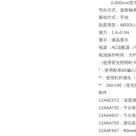
0-600mm
型
导向方式：滚珠轴
驱动方式：手动
ABSOL
刻度类型：
1.6
0.5N
测力：
±
显示：液晶显示
AC
电源：
适配器（
电池操作时间：大
（使用背光照明时
*
&5
：使用标准
偏心
**
：使用杠杆测头（
**
260
：
小时（背光
附件：
12AAC072
：深度
12AAA792
：千分表
12AAA837
：千分表
12AAA793
：测头延
12AAF667
：
Φ2mm