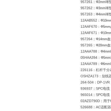
957261
：
Φ2mm
球
957262
：
Φ3mm
球
957263
：
Φ4mm
球
12AAB552
：
Φ10m
12AAF670
：
Φ5mm
12AAF671
：
Φ10m
957264
：
Φ14mm
盘
957265
：
Φ20mm
盘
12AAA788
：
Φ4mm
05HAA394
：
Φ5mm
12AAA789
：
Φ6mm
226116
：杠杆千分
OSHZA173
：划线
264-504
DP-1VR
：
936937
SPC
：
电缆
965014
SPC
：
电缆
02AZD790D
：用于
526688
AC
：
适配器