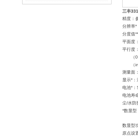
331
三丰
精度：
*
分辨率
*
分度值
平面度
平行度
0
（
i
（
测量面
*
显示
：
*
电池
：
电池寿
/
尘
水防
*
数显型
数显型
原点设