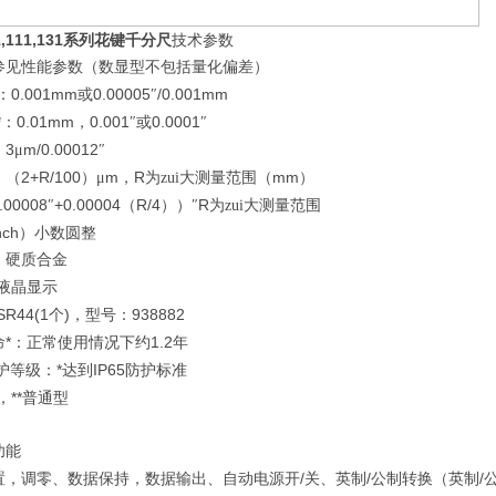
,111,131
系列花键千分尺
技术参数
参见性能参数（数显型不包括量化偏差）
0.001mm
0.00005
/0.001mm
：
或
″
*
0.01mm
0.001
0.0001
：
，
″或
″
3
m/0.00012
：
μ
″
2+R/100
m
R
mm
：（
）μ
，
为zui大测量范围（
）
.00008
+0.00004
R/4
R
″
（
））″
为zui大测量范围
nch
）小数圆整
：硬质合金
液晶显示
SR44(1
)
938882
个
，型号：
*
1.2
命
：正常使用情况下约
年
*
IP65
护等级：
达到
防护标准
**
，
普通型
功能
/
/
/
置，调零、数据保持，数据输出、自动电源开
关、英制
公制转换（英制