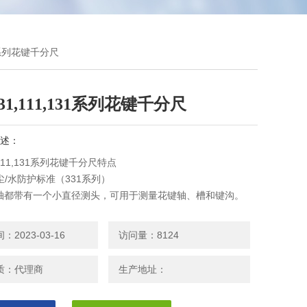
31系列花键千分尺
31,111,131系列花键千分尺
述：
111,131系列花键千分尺特点
5尘/水防护标准（331系列）
轴都带有一个小直径测头，可用于测量花键轴、槽和键沟。
装置可保持恒定测力。
数据输出（331系列）
2023-03-16
访问量：8124
质：代理商
生产地址：