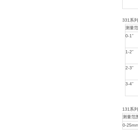
331
系
测量
0-1
″
1-2
″
2-3
″
3-4
″
131
系
测量范
0-25m