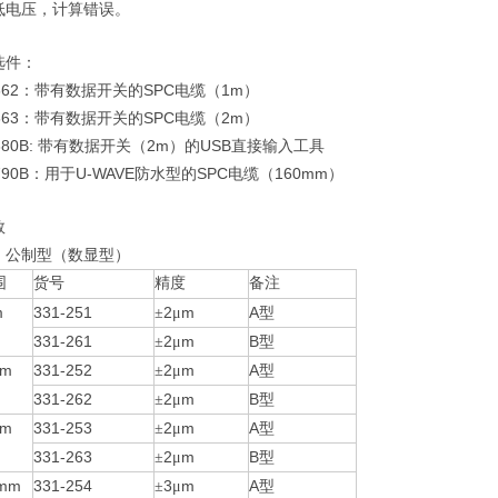
低电压，计算错误。
选件：
62
SPC
1m
：带有数据开关的
电缆（
）
63
SPC
2m
：带有数据开关的
电缆（
）
80B:
2m
USB
带有数据开关（
）的
直接输入工具
790B
U-WAVE
SPC
160mm
：用于
防水型的
电缆（
）
数
列
公制型（数显型）
围
货号
精度
备注
m
331-251
2
m
A
±
μ
型
331-261
2
m
B
±
μ
型
mm
331-252
2
m
A
±
μ
型
331-262
2
m
B
±
μ
型
mm
331-253
2
m
A
±
μ
型
331-263
2
m
B
±
μ
型
0mm
331-254
3
m
A
±
μ
型