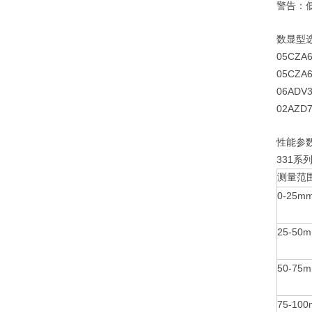
警告：
数显型
05CZA6
05CZA6
06ADV3
02AZD
性能参
331
系
测量范
0-25m
25-50
50-75
75-10