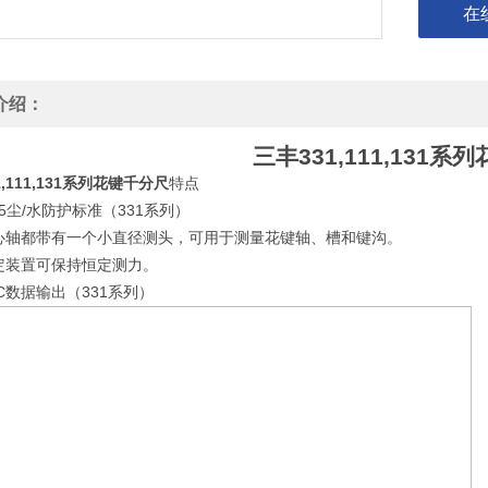
在
介绍：
三丰
331,111,131
系列
,111,131
系列花键千分尺
特点
5
/
331
尘
水防护标准（
系列）
心轴都带有一个小直径测头，可用于测量花键轴、槽和键沟。
定装置可保持恒定测力。
C
331
数据输出（
系列）