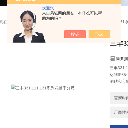
欢迎您！
来自局域网的朋友！有什么可以帮
助您的吗？
现在的位置：
首页
>
产品展示
>
三丰量具
>
千分尺
> 三丰331,111,1
三丰3
简要描
三丰331,
达到IP6
测砧和心
棘轮锁定
带有SPC
更新时间：
厂商性