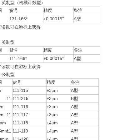
列
英制型（机械计数型）
围
货号
精度
备注
131-166*
0.00015
A
±
″
型
″读数可在游标上获得
列
英制型
围
货号
精度
备注
111-166*
0.00015
A
±
″
型
″读数可在游标上获得
列
公制型
围
货号
精度
备注
m
111-115
3
m
A
±
μ
型
11 111-215
3
m
B
±
μ
型
mm
111-116
3
m
A
±
μ
型
mm
11 111-117
3
m
A
±
μ
型
0mm
111-118
4
m
A
±
μ
型
25mm
11 111-119
4
m
A
±
μ
型
50mm
111-120
4
m
A
±
μ
型