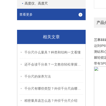
高度仪、高度尺
查看更多
产品
相关文章
331
三丰
IP6
达到
测砧和
千分尺什么量具？种类和结构一文看懂
棘轮锁
SP
带有
还不会读千分表？一文教你轻松掌握精准读数
千分尺的保养方法
千分尺有哪些类型？外径千分尺由哪些部件组成？
精密量具该怎么选？外径千分尺介绍