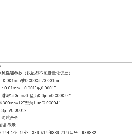
数
参见性能参数（数显型不包括量化偏差）
0.001mm
0.00005
/0.001mm
：
或
″
*
0.01mm
0.001
0.0001
：
，
″或
″
150mm/6
0.6
m/0.000024
：进深
″型为
μ
″
300mm/12
1
m/0.00004
深
″型为
μ
″
3
m/0.00012
：
μ
″
：硬质合金
液晶显示
SR44(1
: (2
389-514
389-714)
938882
个
个：
和
型号：