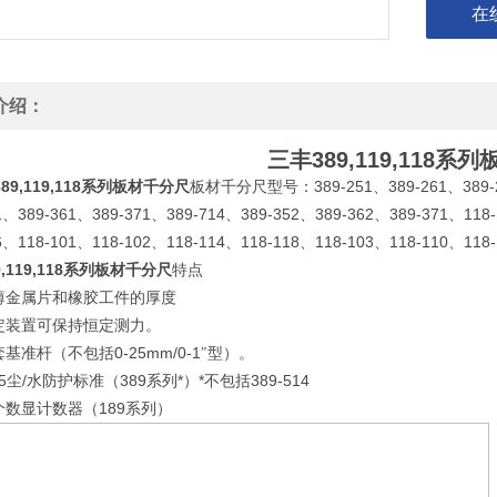
在
介绍：
三丰
389,119,118
系列
389,119,118
389-251
389-261
389-
系列板材千分尺
板材千分尺型号：
、
、
1
389-361
389-371
389-714
389-352
389-362
389-371
118
、
、
、
、
、
、
、
6
118-101
118-102
118-114
118-118
118-103
118-110
118
、
、
、
、
、
、
、
,119,118
系列板材千分尺
特点
薄金属片和橡胶工件的厚度
定装置可保持恒定测力。
0-25mm/0-1
套基准杆（不包括
″型）。
5
/
389
*
*
389-514
尘
水防护标准（
系列
）
不包括
189
个数显计数器（
系列）