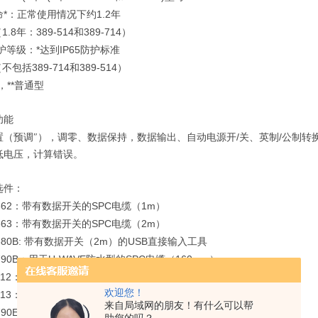
*
1.2
命
：正常使用情况下约
年
1.8
389-514
389-714
（
年：
和
）
*
IP65
护等级：
达到
防护标准
389-714
389-514
（不包括
和
）
**
，
普通型
功能
/
/
置（预调″），调零、数据保持，数据输出、自动电源开
关、英制
公制转
低电压，计算错误。
选件：
62
SPC
1m
：带有数据开关的
电缆（
）
63
SPC
2m
：带有数据开关的
电缆（
）
80B:
2m
USB
带有数据开关（
）的
直接输入工具
790B
U-WAVE
SPC
160mm
：用于
防水型的
电缆（
）
12
SPC
1M
*
：
电缆（
）
欢迎您！
13
SPC
2M
*
：
电缆（
）
来自局域网的朋友！有什么可以帮
790E
U-WAVE
SPC
160mm
*
：用于
的
电缆（
）