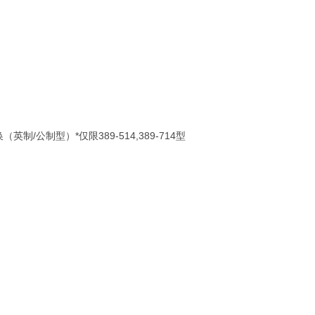
/
*
389-514,389-714
换（英制
公制型）
仅限
型