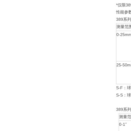
*
38
仅限
性能参
389
系
测量范
0-25m
25-50
S-F
：球
S-S
：球
389
系
测量
0-1
″