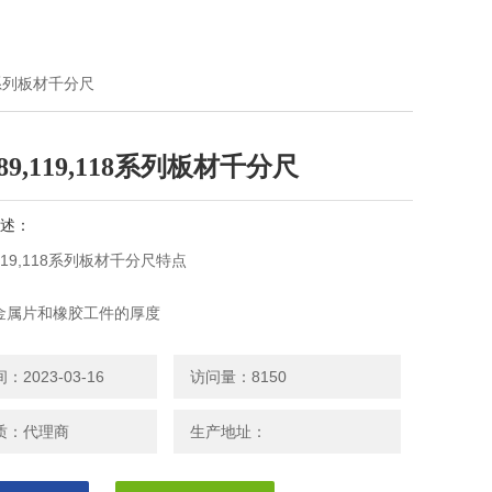
18系列板材千分尺
89,119,118系列板材千分尺
述：
119,118系列板材千分尺特点
金属片和橡胶工件的厚度
装置可保持恒定测力。
准杆（不包括0-25mm/0-1″型）。
2023-03-16
访问量：8150
尘/水防护标准（389系列*）*不包括389-514
数显计数器（189系列）
质：代理商
生产地址：