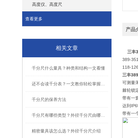
高度仪、高度尺
查看更多
产品
相关文章
三丰
389-35
118-12
千分尺什么量具？种类和结构一文看懂
389
三丰
可测量
还不会读千分表？一文教你轻松掌握精准读数
棘轮锁
带有一
千分尺的保养方法
IP6
达到
带有一
千分尺有哪些类型？外径千分尺由哪些部件组成？
精密量具该怎么选？外径千分尺介绍