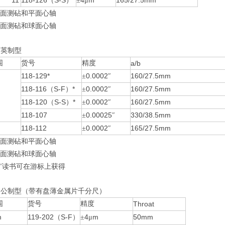
11 118-126
S-S
4
m
165/27.5mm
（
）
±
μ
面测砧和平面心轴
面测砧和球面心轴
列英制型
围
货号
精度
a/b
118-129*
0.0002
160/27.5mm
±
″
118-116
S-F
*
0.0002
160/27.5mm
（
）
±
″
118-120
S-S
*
0.0002
160/27.5mm
（
）
±
″
118-107
0.00025
330/38.5mm
±
″
118-112
0.0002
165/27.5mm
±
″
面测砧和平面心轴
面测砧和球面心轴
″读书可在游标上获得
列公制型（带有盘薄金属片千分尺）
围
货号
精度
Throat
m
119-202
S-F
4
m
50mm
（
）
±
μ