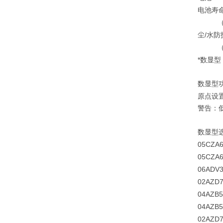
电池寿
/
尘
水防
*
数显型
数显型
原点设
警告：
数显型
05CZA6
05CZA6
06ADV3
02AZD
04AZB5
04AZB5
02AZD