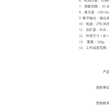
6
、时间计权：
F(
快
7
、测量范围：
65 d
8
、显示器：
128×64
9
数字输出：输出
10
、电源：
2
节
LR6
11
、存贮器：
8GB
：
12
、外形尺寸
长
×
13
、
重量：
220g
。
14
、工作温度范围
产
您的单
您的姓