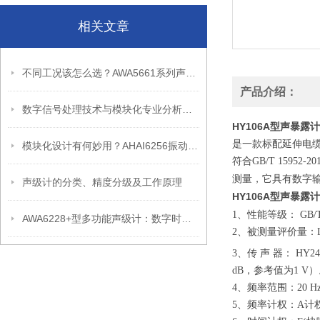
相关文章
不同工况该怎么选？AWA5661系列声级计型号参数选型指南
产品介绍：
数字信号处理技术与模块化专业分析仪器-AHAI3002-2AV产品介绍
HY106A型声暴露计
是一款标配延伸电
模块化设计有何妙用？AHAI6256振动分析仪工作原理解析
符合
GB/T 15952-20
测量，它具有数字
声级计的分类、精度分级及工作原理
HY106A型声暴露计
1
、性能等级：
GB/T
AWA6228+型多功能声级计：数字时代的噪声测量革新
2
、被测量评价量：
3
、传
声
器：
HY24
dB
，参考值为
1 V
）
4
、频率范围：
20 H
5
、频率计权：
A
计