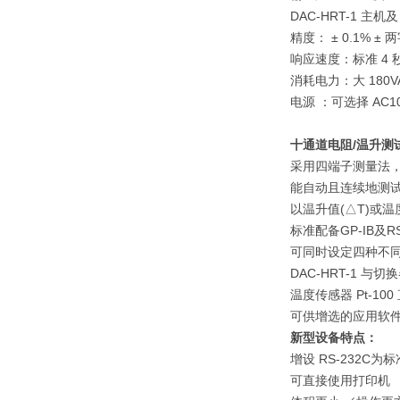
DAC-HRT-1 主机
精度： ± 0.1% ± 
响应速度：标准 4 秒
消耗电力：大 180V
电源 ：可选择 AC100/
十通道电阻/温升测试仪D
采用四端子测量法
能自动且连续地测
以温升值(△T)或温
标准配备GP-IB及R
可同时设定四种不同
DAC-HRT-1 与
温度传感器 Pt-10
可供增选的应用软件。
新型设备特点：
增设 RS-232C为
可直接使用打印机