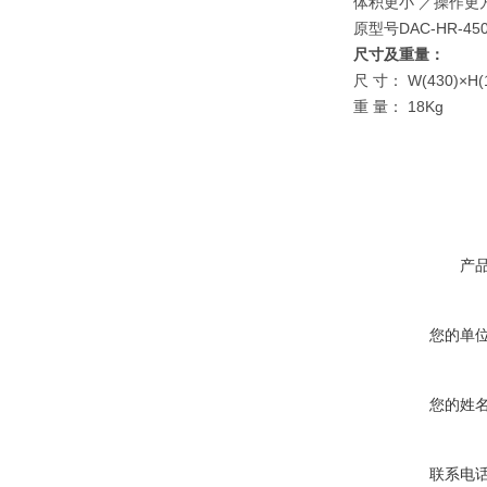
体积更小 ／操作更
原型号DAC-HR-
尺寸及重量：
尺 寸： W(430)×H(
重 量： 18Kg
产
您的单
您的姓
联系电