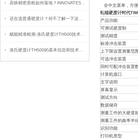
高铁精密质检如何落地？INNOVATEST全自动硬度计破解检测难题
全中文菜单，方便
轧辊硬度计时代TIME
还在选普通硬度计？何不了解一下这款QC985超声波硬度计
产品功能
可测试硬度制
赋能精准检测-洛氏硬度计TH500技术参数介绍
测试精度
标准冲击装置
洛氏硬度计TH500的基本信息和技术参数
上下限设置测量范
可选冲击装置
同时可配冲击装置
计算机接口
文字说明
屏幕显示
测试方向
数据储存
测量工件的大硬度
测量工件的曲率半
识别功能
打印机类型