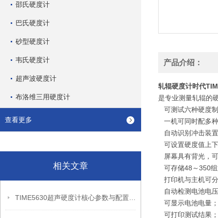
邵氏硬度计
巴氏硬度计
砂型硬度计
韦氏硬度计
产品介绍：
超声波硬度计
轧辊硬度计时代TIME
布洛维三用硬度计
是专业测量轧辊的硬
可测试六种硬度制（
查看更多
一机可同时配多种异
自动识别冲击装置类
可设置硬度值上下
屏幕具有背光，可
相关文章
可存储48～350
打印机与主机可分
自动检测电池电压
TIME5630超声硬度计核心参数与配置有哪些标准化亮点？
可显示电池电量
可打印测试结果