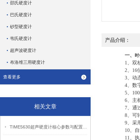
邵氏硬度计
巴氏硬度计
砂型硬度计
韦氏硬度计
产品介绍：
超声波硬度计
一、
时
布洛维三用硬度计
1、双
2、1
查看更多
3、动态
4、数
5、1
6、主
相关文章
7、通
8、可
9、采
TIME5630超声硬度计核心参数与配置有哪些标准化亮点？
10、
11、