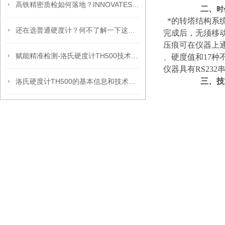
高铁精密质检如何落地？INNOVATEST全自动硬度计破解检测难题
二、
时
*的转塔结构系
还在选普通硬度计？何不了解一下这款QC985超声波硬度计
完成后，无须移
压痕可在仪器上
赋能精准检测-洛氏硬度计TH500技术参数介绍
、硬度值和17种
仪器具有RS23
三、技
洛氏硬度计TH500的基本信息和技术参数