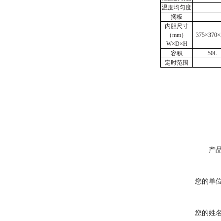
温度均匀度
搁板
内胆尺寸
（
mm
）
375×370×
W×D×H
容积
50L
定时范围
产
您的单
您的姓