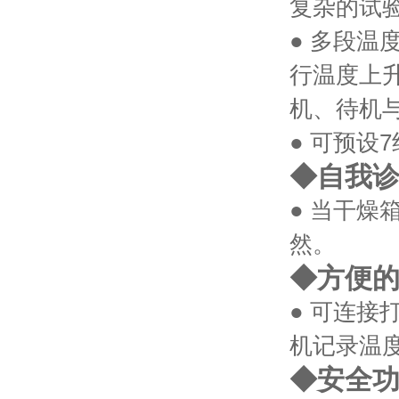
复杂的试
● 多段
行温度上
机、待机
● 可预设
7
◆自我
● 当干
然。
◆方便
● 可连接
机记录温
◆安全