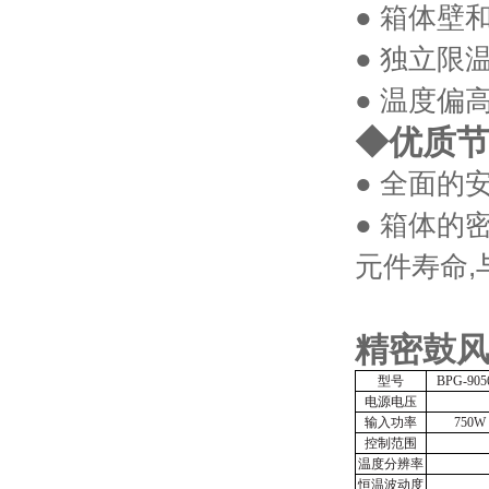
● 箱体
● 独立
● 温度偏
◆优质
● 全面
● 箱体的
元件寿命
,
精密鼓风
型号
BPG-905
电源电压
输入功率
750W
控制范围
温度分辨率
恒温波动度