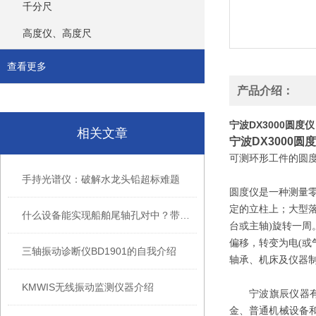
千分尺
高度仪、高度尺
查看更多
产品介绍：
宁波DX3000圆度仪
相关文章
宁波DX3000圆
可测环形工件的圆
手持光谱仪：破解水龙头铅超标难题
圆度仪是一种测量
定的立柱上；大型
什么设备能实现船舶尾轴孔对中？带你了解E950同心度测量仪
台或主轴)旋转一周
偏移，转变为电(
三轴振动诊断仪BD1901的自我介绍
轴承、机床及仪器
KMWIS无线振动监测仪器介绍
宁波旗辰仪器
金、普通机械设备