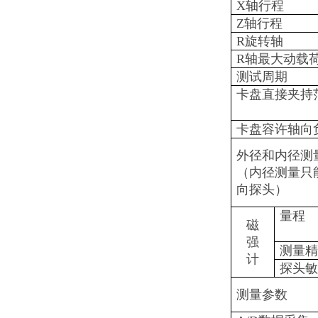
X轴行程
Z轴行程
R旋转轴
R轴最大动载
测试周期
卡盘直接夹持
卡盘容许轴向
外径和内径测
（内径测量只
向探头）
量程
磁
强
测量精
计
探头敏
测量参数