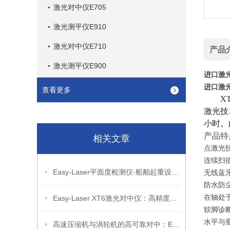
激光对中仪E705
激光测平仪E910
激光对中仪E710
产品
激光测平仪E900
进口激光
进口激光
查看更多
X
激光技
小时。
产品特
相关文章
点激光
连续扫
Easy-Laser平面度检测仪-船舶起重设备回转支承轴平面度测量
无线蓝
防水防
在轴处
Easy-Laser XT6激光对中仪：高精度适配复杂工业对中工况
软脚诊
水平与
高速压缩机与涡轮机的高可靠对中：EasyLaser 多点测量技术解析