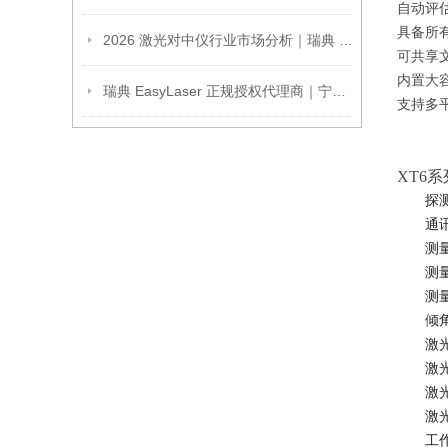
自动评
具备所
2026 激光对中仪行业市场分析｜瑞典 EasyLaser 正规授权服务商宁波旗辰全系列机型选型方案
可共享
内置大
瑞典 EasyLaser 正规授权代理商｜宁波旗辰一站式激光对中仪选型与解决方案介绍
支持多
XT6
探
通
测
测
测
倾
激
激
激
激
工