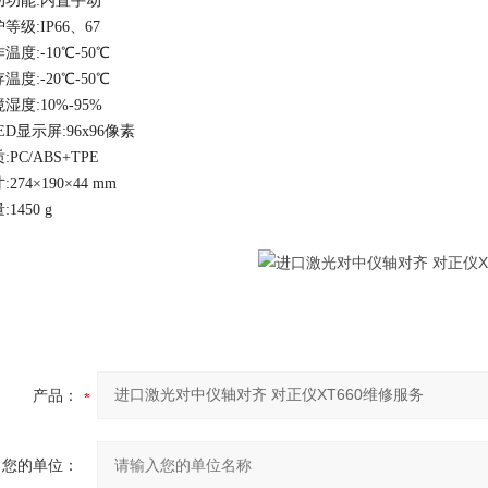
助功能
:
内置手动
护等级
:
IP66、67
作温度
:
-10℃-50℃
存温度
:
-20℃-50℃
境湿度
:
10%-95%
ED显示屏
:
96x96像素
质
:
PC/ABS+TPE
寸
:
274×190×44 mm
量
:
1450 g
产品：
您的单位：