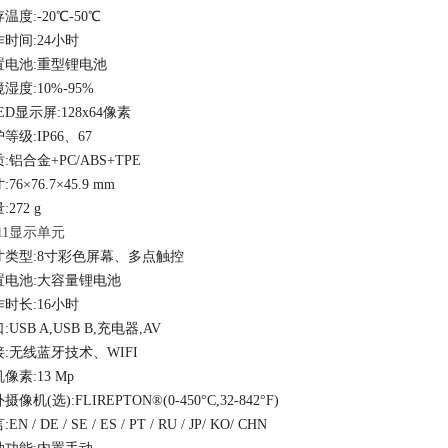
存温度
:
-20℃-50℃
作时间
:
24小时
置电池
:
重型锂电池
境湿度
:
10%-95%
ED显示屏
:
128x64像素
护等级
:
IP66、67
质
:
铝合金
+PC/ABS+TPE
寸
:
76×76.7×45.9 mm
量
:
272 g
11显示单元
寸类型
:
8寸彩色屏幕、多点触控
置电池
:
大容量锂电池
作时长
:
16小时
口
:
USB A,USB B,充电器,AV
接
:
无线蓝牙技术、
WIFI
机像素
:
13 Mp
外摄像机
(选)
:
FLIREPTON®(0-450°C,32-842°F)
言
:
EN / DE / SE / ES / PT / RU / JP/ KO/ CHN