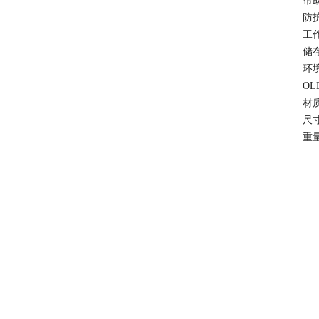
帮
防
工
储
环
OL
材
尺
重