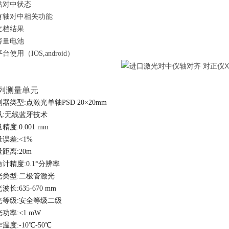
估对中状态
有轴对中相关功能
文档结果
容量电池
平台使用（
IOS,android）
系列测量单
元
测器类型
:
点激光单轴
PSD 20×20mm
讯
:
无线蓝牙技术
量精度
:
0.001 mm
量误差
:
<1%
量距离
:
20m
角计精度
:
0.1°分辨率
光类型
:
二极管激光
光波长
:
635-670 mm
光等级
:
安全等级二级
光功率
:
<1 mW
作温度
:
-10℃-50℃