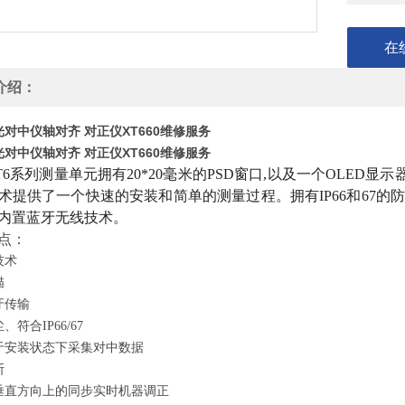
在
介绍：
对中仪轴对齐 对正仪XT660维修服务
对中仪轴对齐 对正仪XT660维修服务
T6系列测量单元拥有20*20毫米的PSD窗口,以及一个OLE
术提供了一个快速的安装和简单的测量过程。拥有IP66和67的
内置蓝牙无线技术。
点：
技术
描
牙传输
尘、符合
IP66/67
于安装状态下采集对中数据
断
垂直方向上的同步实时机器调正