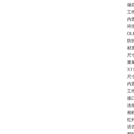
储
工
内
环
OL
防
材
尺
重
XT
尺
内
工
接
连
相
红
语