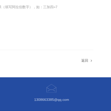
果（填写阿拉伯数字），如：三加四=7
返回
1308663385@qq.com