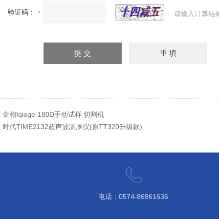
验证码：
请输入计算结
：
金相Iqiege-180D手动试样 切割机
：
时代TIME2132超声波测厚仪(原TT320升级款)
电话：0574-86861636