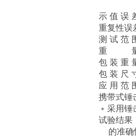
4.0m
示 值 误 
重复性误差
测 试 范 
重 量：
包 装 重 
包 装 尺 
应 用 
携带式锤
﹡采用锤
试验结果
的准确性