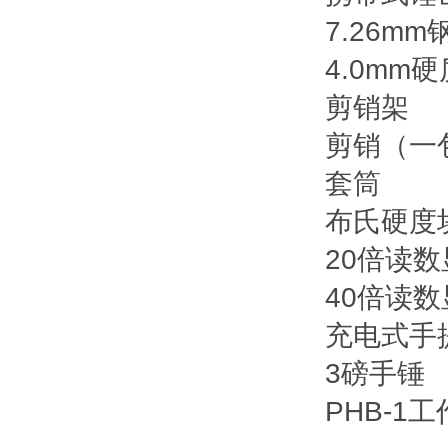
7.26m
4.0mm
剪销架
剪销（一包
套筒
布氏硬度块（
20倍读数
40倍读
充电式手
3磅手锤
PHB-1