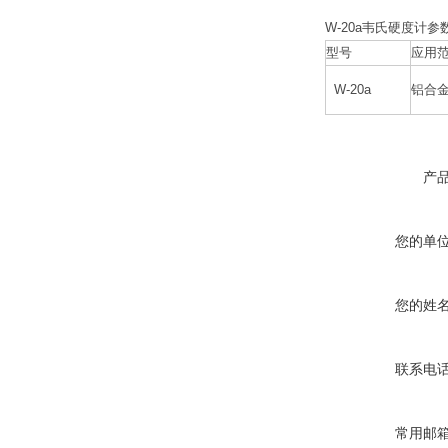
W-20a韦氏硬度计
参
型号
应用
W-20a
铝合
产
您的单
您的姓
联系电
常用邮