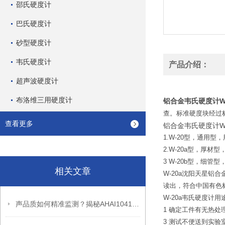
邵氏硬度计
巴氏硬度计
砂型硬度计
韦氏硬度计
产品介绍：
超声波硬度计
布洛维三用硬度计
铝合金韦氏硬度计W-
查。标准硬度块经过
查看更多
铝合金韦氏硬度计W
1.W-20型，通用
2.W-20a型，厚材
3 W-20b型，细
相关文章
W-20a沈阳天星铝
读出，符合中国有色标准
W-20a韦氏硬度计用
声品质如何精准监测？揭秘AHAI1041动态信号分析系统工作逻辑
1 确定工件有无热
3 测试不便送到实