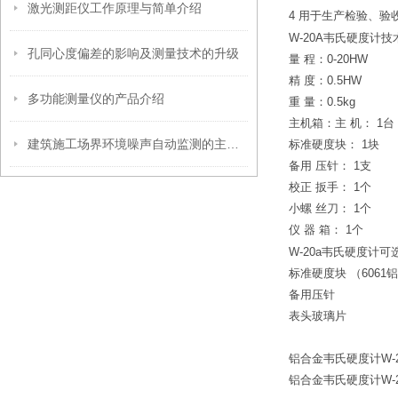
激光测距仪工作原理与简单介绍
4 用于生产检验、验
W-20A韦氏硬度计
孔同心度偏差的影响及测量技术的升级
量 程：0-20HW
精 度：0.5HW
多功能测量仪的产品介绍
重 量：0.5kg
主机箱：主 机： 1台
建筑施工场界环境噪声自动监测的主要涉及方面
标准硬度块： 1块
备用 压针： 1支
校正 扳手： 1个
小螺 丝刀： 1个
仪 器 箱： 1个
W-20a韦氏硬度计可
标准硬度块 （6061
备用压针
表头玻璃片
铝合金韦氏硬度计W-2
铝合金韦氏硬度计W-2