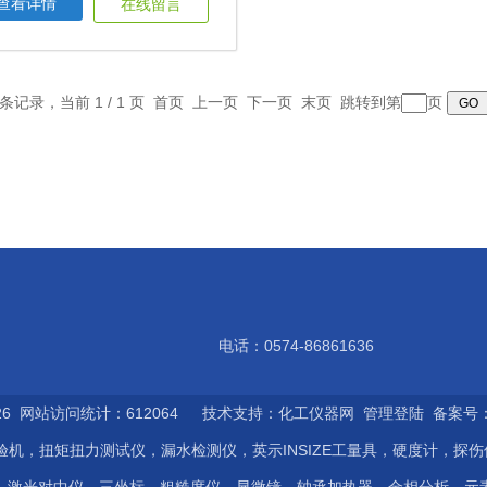
查看详情
在线留言
1 条记录，当前 1 / 1 页 首页 上一页 下一页 末页 跳转到第
页
电话：0574-86861636
6 网站访问统计：612064 技术支持：
化工仪器网
管理登陆
备案号：浙
验机，扭矩扭力测试仪，漏水检测仪，英示INSIZE工量具，硬度计，探