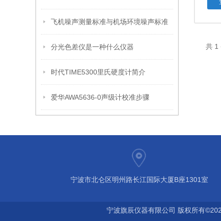
飞机噪声测量标准与机场环境噪声标准
共 
分光色差仪是一种什么仪器
时代TIME5300里氏硬度计简介
爱华AWA5636-0声级计校准步骤
宁波市北仑区明州路长江国际大厦B座1301室
宁波旗辰仪器有限公司 版权所有©202