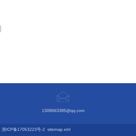
1308663385@qq.com
ICP备17053223号-2
sitemap.xml