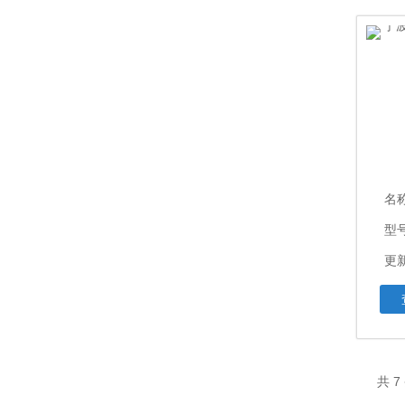
名
型号
更新
共 