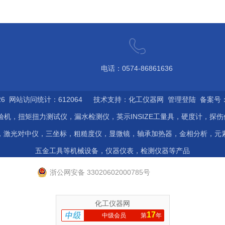
电话：0574-86861636
6 网站访问统计：612064 技术支持：
化工仪器网
管理登陆
备案号：浙
验机，扭矩扭力测试仪，漏水检测仪，英示INSIZE工量具，硬度计，探
，激光对中仪，三坐标，粗糙度仪，显微镜，轴承加热器，金相分析，元
五金工具等机械设备，仪器仪表，检测仪器等产品
浙公网安备 33020602000785号
化工仪器网
17
中级会员
第
年