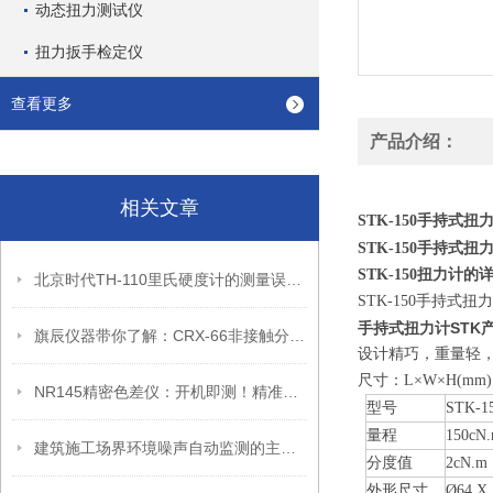
动态扭力测试仪
扭力扳手检定仪
查看更多
产品介绍：
相关文章
STK-150
手持式扭
手持式扭
STK-150
STK-150
扭力计的
北京时代TH-110里氏硬度计的测量误差是怎样产生的
STK-150
手持式扭力
手持式扭力计STK
旗辰仪器带你了解：CRX-66非接触分光测色仪核心配置与技术参数
设计精巧，重量轻，
尺寸：L×W×H(mm) 4
NR145精密色差仪：开机即测！精准便携双在线
型号
STK-1
量程
150cN
建筑施工场界环境噪声自动监测的主要涉及方面
分度值
2cN.m
外形尺寸
Ø64 X