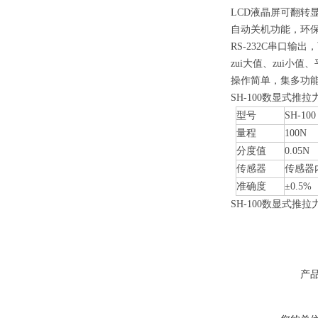
LCD液晶屏可翻转
自动关机功能，环保
RS-232C串口
zui大值、zui小
操作简单，集多功
SH-100数显式推
型号
SH-100
量程
100N
分度值
0.05N
传感器
传感器
准确度
±0.5%
SH-100
数显式推拉力计
产