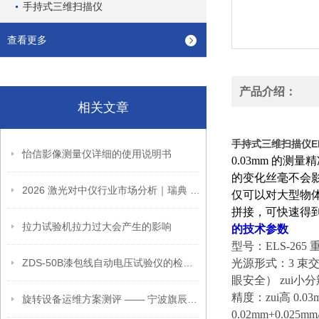
手持式三维扫描仪
查看更多
产品介绍：
相关文章
手持式三维扫描仪EL
怡信影像测量仪详细的使用说明书
0.03mm 的测量
的变化丝毫不会
2026 激光对中仪行业市场分析｜瑞典 EasyLaser 正规授权服务商宁波旗辰全系列机型选型方案
仅可以对大型物
拼接，可快速得
拉力试验机拉力过大会产生的影响
的技术参数
型号：ELS-265
ZDS-50B漆包线自动电压试验仪的检定和调校方法
光源形式：3 束交叉
眼安全） zui小分
精度：zui高 0
旋转设备运维方案测评 —— 宁波旗辰电机,泵对中,振动,动平衡测量服务解析
0.02mm+0.025