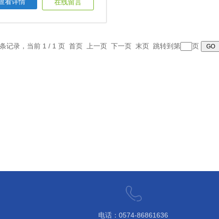
查看详情
在线留言
1 条记录，当前 1 / 1 页 首页 上一页 下一页 末页 跳转到第
页
电话：0574-86861636