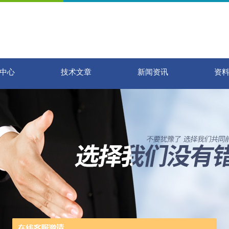
中心
技术文章
新闻资讯
资