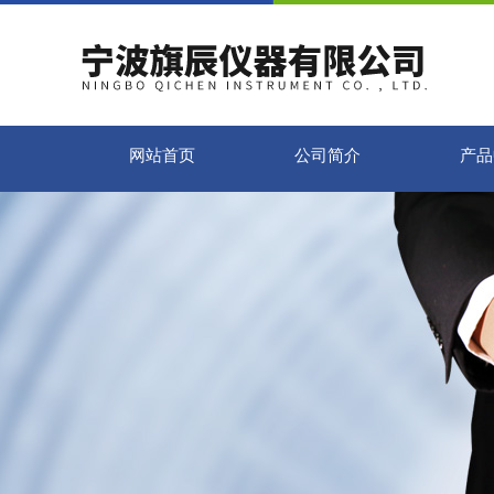
网站首页
公司简介
产品