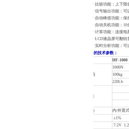
·比较功能：上下限
·信号输出功能：
·自动峰值功能：保
·自动关机功能：1
·计算功能：连接电脑
·LCD液晶屏可翻转
·实时分析功能：
的
技术参数：
型号规格
HF-1000
1000N
zui大负荷值
100kg
220Lb
1
负荷分度值
0.
0.
传感器结构
内/外置
精度
±1%
电源
7.2V 1