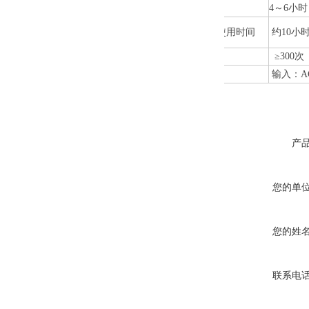
充电时间
4
～6小时
电池连续使用时间
约10小
电池寿命
≥300
次
充电器
输入：AC
产
您的单
您的姓
联系电