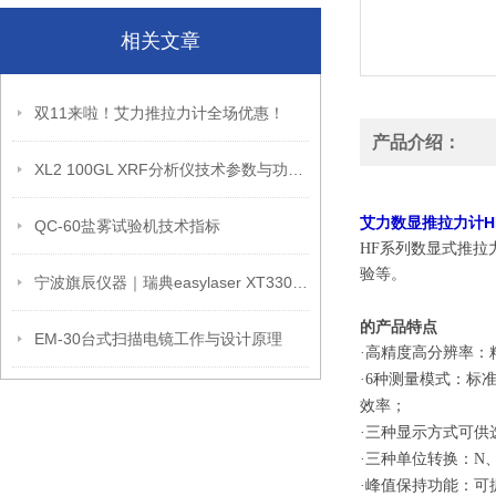
相关文章
双11来啦！艾力推拉力计全场优惠！
产品介绍：
XL2 100GL XRF分析仪技术参数与功能配置
艾力数显推拉力计HF-
QC-60盐雾试验机技术指标
HF系列数显式推拉
验等。
宁波旗辰仪器｜瑞典easylaser XT330与XT440激光对中仪选型指南
的
产品特点
EM-30台式扫描电镜工作与设计原理
·高精度高分辨率：精度
·6种测量模式：标
效率；
·三种显示方式可供
·三种单位转换：N、
·峰值保持功能：可